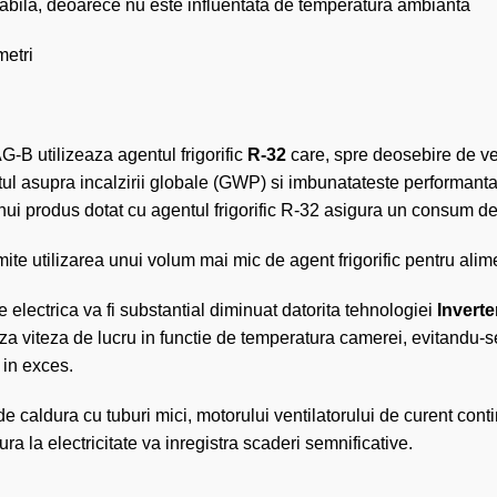
 fiabila, deoarece nu este influentata de temperatura ambianta
metri
-B utilizeaza agentul frigorific
R-32
care, spre deosebire de v
l asupra incalzirii globale (GWP) si imbunatateste performanta
ui produs dotat cu agentul frigorific R-32 asigura un consum de 
ite utilizarea unui volum mai mic de agent frigorific pentru alim
electrica va fi substantial diminuat datorita tehnologiei
Inverte
a viteza de lucru in functie de temperatura camerei, evitandu-se a
in exces.
de caldura cu tuburi mici, motorului ventilatorului de curent co
ra la electricitate va inregistra scaderi semnificative.