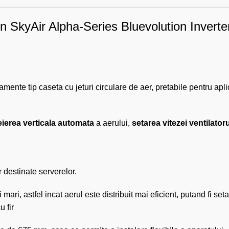
kin SkyAir Alpha-Series Bluevolution Inver
nte tip caseta cu jeturi circulare de aer, pretabile pentru apli
eierea
verticala automata
a aerului,
setarea vitezei ventilatoru
 destinate serverelor.
ari, astfel incat aerul este distribuit mai eficient, putand fi seta
u fir