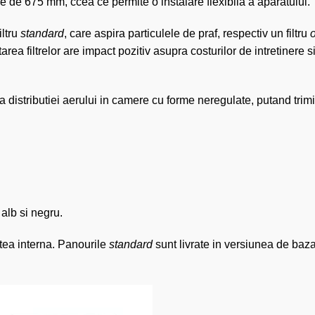
 de 675 mm, ccea ce permite o instalare flexibila a aparatului.
iltru
standard
, care aspira particulele de praf, respectiv un filtru
ea filtrelor are impact pozitiv asupra costurilor de intretinere si 
 distributiei aerului in camere cu forme neregulate, putand trimi
 alb si negru.
tea interna. Panourile
standard
sunt livrate in versiunea de baza