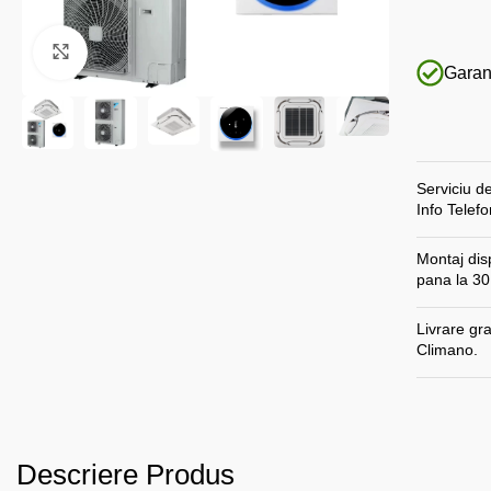
Faceți click pentru a mări
Garant
Serviciu de
Info Telef
Montaj disp
pana la 30
Livrare gr
Climano.
Descriere Produs