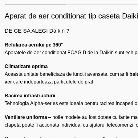
Aparat de aer conditionat tip caseta Dai
DE CE SA ALEGI Daikin ?
Refularea aerului pe 360°
Aparatele de aer conditionat FCAG-B de la Daikin sunt echipame
Climatizare optima
Aceasta unitate beneficiaza de functii avansate, cum ar fi
bal
aer
care indeparteaza particulele de praf
Racirea infrastructurii
Tehnologia Alpha-series este ideala pentru racirea incaperilor
Ventilare uniforma
– noile modele au fost dotate cu fante mai m
clapeta poate fi actionata individual cu ajutorul telecomenzii c