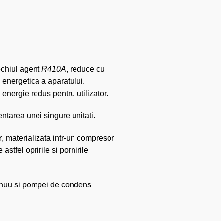
echiul agent
R410A
, reduce cu
 energetica a aparatului.
energie redus pentru utilizator.
entarea unei singure unitati.
r
, materializata intr-un compresor
stfel opririle si pornirile
ntinuu si pompei de condens