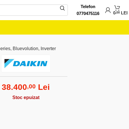
Telefon
0
LEI
,00
0770475116
ries, Bluevolution, Inverter
38.400
Lei
,00
Stoc epuizat