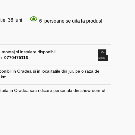
ie: 36 luni
6
persoane se uita la produs!
 montaj si instalare disponibil.
Vezi
on:
0770475116
detalii
onibil in Oradea si in localitatile din jur, pe o raza de
 km.
atuita in Oradea sau ridicare personala din showroom-ul