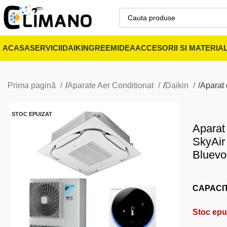
ACASA
SERVICII
DAIKIN
GREE
MIDEA
ACCESORII SI MATERIA
Prima pagină
Aparate Aer Conditionat
Daikin
Aparat 
STOC EPUIZAT
Aparat 
SkyAir
Bluevol
CAPACI
Stoc epu