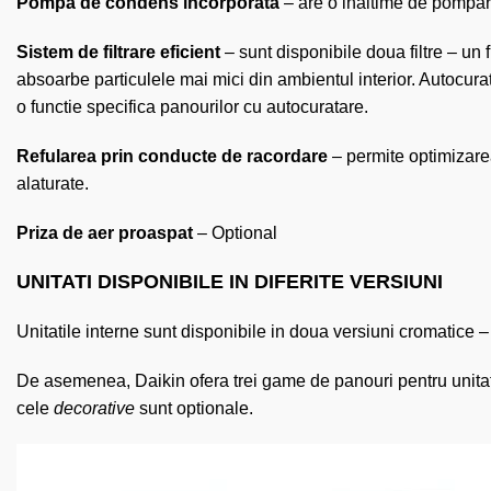
Pompa de condens incorporata
– are o inaltime de pompare
Sistem de filtrare eficient
– sunt disponibile doua filtre – un f
absoarbe particulele mai mici din ambientul interior. Autocuratar
o functie specifica panourilor cu autocuratare.
Refularea prin conducte de racordare
– permite optimizarea
alaturate.
Priza de aer proaspat
– Optional
UNITATI DISPONIBILE IN DIFERITE VERSIUNI
Unitatile interne sunt disponibile in doua versiuni cromatice –
De asemenea, Daikin ofera trei game de panouri pentru unita
cele
decorative
sunt optionale.