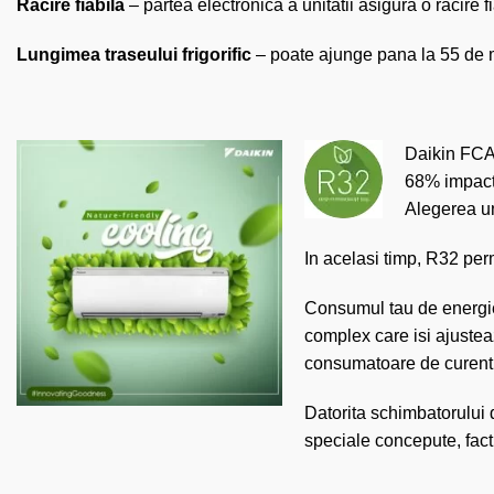
Racire fiabila
– partea electronica a unitatii asigura o racire
Lungimea traseului frigorific
– poate ajunge pana la 55 de 
Daikin FCAG
68% impactu
Alegerea un
In acelasi timp, R32 perm
Consumul tau de energie 
complex care isi ajusteaz
consumatoare de curent 
Datorita schimbatorului 
speciale concepute, factu