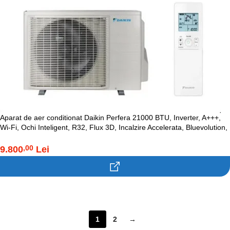
Aparat de aer conditionat Daikin Perfera 21000 BTU, Inverter, A+++,
Wi-Fi, Ochi Inteligent, R32, Flux 3D, Incalzire Accelerata, Bluevolution,
FTXM60A-RXM60A
9.800
Lei
,00
Contacteaza-ne!
1
2
→