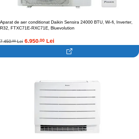
Aparat de aer conditionat Daikin Sensira 24000 BTU, Wi-fi, Inverter,
R32, FTXC71E-RXC71E, Bluevolution
6.950
Lei
,00
7.450
Lei
,00
Contacteaza-ne!