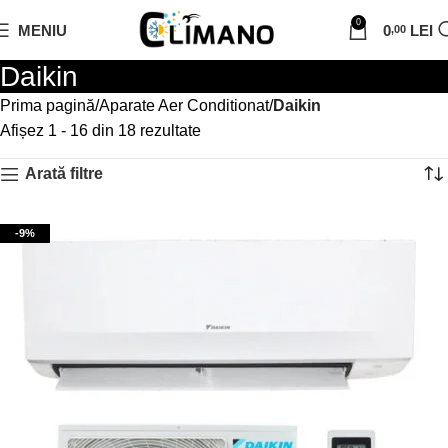
0
MENIU
0
LEI
,00
Daikin
Prima pagină
Aparate Aer Conditionat
Daikin
Afișez 1 - 16 din 18 rezultate
Arată filtre
-9%