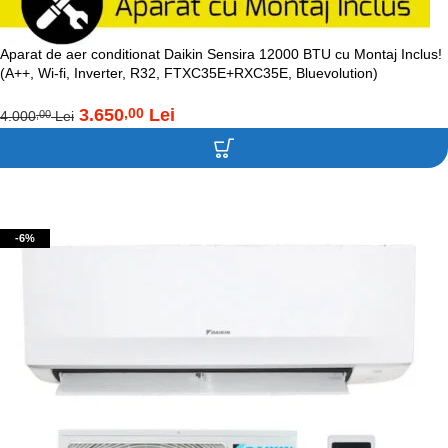
Aparat de aer conditionat Daikin Sensira 12000 BTU cu Montaj Inclus!
(A++, Wi-fi, Inverter, R32, FTXC35E+RXC35E, Bluevolution)
3.650
Lei
,00
4.000
Lei
,00
Adaugă în coș
-6%