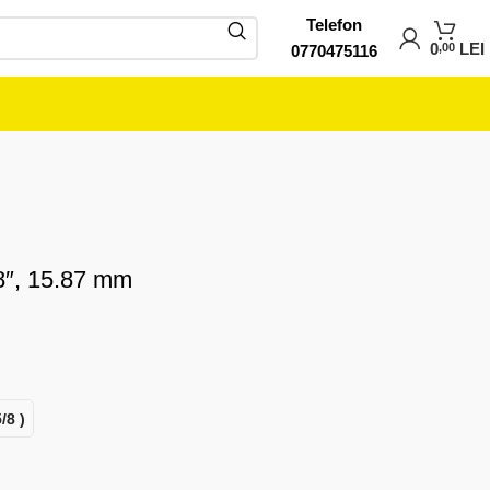
Telefon
0
LEI
,00
0770475116
/8″, 15.87 mm
/8 )