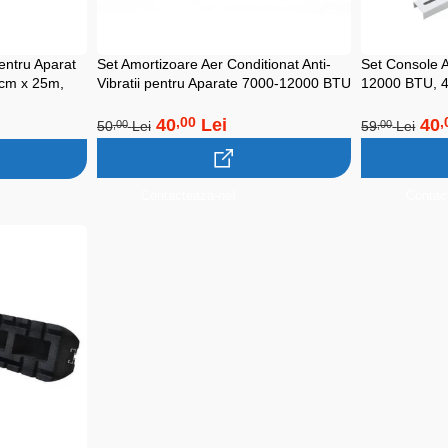
entru Aparat
Set Amortizoare Aer Conditionat Anti-
Set Console A
5cm x 25m,
Vibratii pentru Aparate 7000-12000 BTU
12000 BTU, 4
40
Lei
40
,00
,
50
Lei
59
Lei
,00
,00
Contacteaza-ne!
Contac