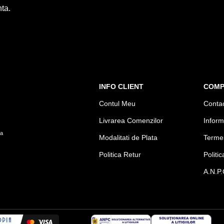
ta.
INFO CLIENT
COMP
Contul Meu
Conta
Livrarea Comenzilor
Infor
la
Modalitati de Plata
Termen
Politica Retur
Politi
A.N.P