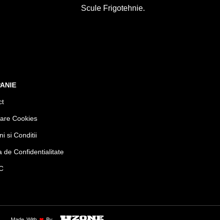
Scule Frigotehnie.
ANIE
ct
mare Cookies
i si Conditii
ca de Confidentialitate
.C
Made With
❤
By