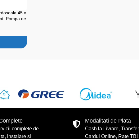
rdoseala 45 x
nat, Pompa de
-UV
 Complete
Modalitati de Plata
rvicii complete de
Cash la Livrare, Transfe
a, instalare si
Cardul Online, Rate TBI