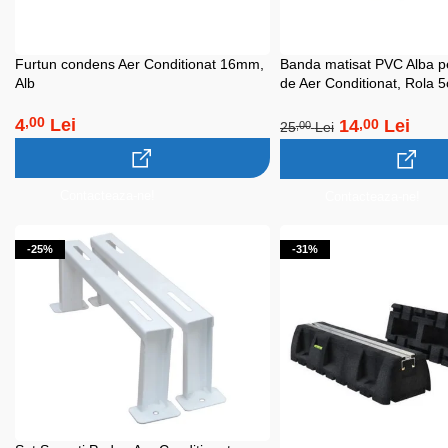
Furtun condens Aer Conditionat 16mm,
Banda matisat PVC Alba p
Alb
de Aer Conditionat, Rola 
Neadeziva, Rezistenta UV
4
Lei
,00
14
Lei
,00
25
Lei
,00
Contacteaza-ne!
Contacteaza-ne!
-25%
-31%