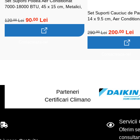
Set Suporti Podea Aer Conditionat
7000-18000 BTU, 45 x 15 cm, Metalici,
Alb
Set Suporti Cauciuc de Pa
14 x 9.5 cm, Aer Conditio
90
Lei
,00
120
Lei
,00
Caldura, Antivibranti, Anti
200
Lei
,00
290
Lei
,00
Contacteaza-ne!
Contacteaza-ne!
Parteneri
Certificari Climano
Servicii
Oferim se
consultant