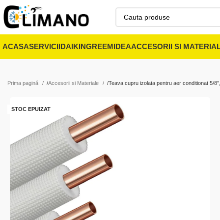
ACASA
SERVICII
DAIKIN
GREE
MIDEA
ACCESORII SI MATERIA
Prima pagină
Accesorii si Materiale
Teava cupru izolata pentru aer conditionat 5/8
STOC EPUIZAT