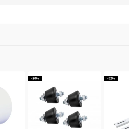
-20%
-32%