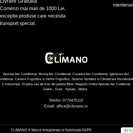
Livrare Gratuita
mentenan
Comenzi mai mari de 1000 Lei,
exceptie produse care necesita
transport special.
Aparate Aer Conditionat. Montaj Aer Conditionat. Curatare Aer Conditionat. Igienizare Aer
nditionat. Camere Frigorifice si Vitrine Frigorifice, Sisteme Ventilare si Climatizare Rezidentia
si Industriala. Oradea sau alt oras din judetul Bihor. Magazin Online Aparate Aer Coditionat
Daikin , Gree , Yamato , Midea .
Telefon: 0770475116
Email: office@climano.ro
CLIMANO ® Marca Inregistrata si Autorizata AGFR