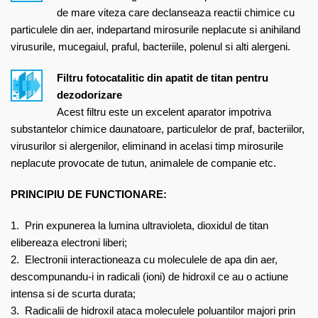
de mare viteza care declanseaza reactii chimice cu
particulele din aer, indepartand mirosurile neplacute si anihiland
virusurile, mucegaiul, praful, bacteriile, polenul si alti alergeni.
Filtru fotocatalitic din apatit de titan pentru
dezodorizare
Acest filtru este un excelent aparator impotriva
substantelor chimice daunatoare, particulelor de praf, bacteriilor,
virusurilor si alergenilor, eliminand in acelasi timp mirosurile
neplacute provocate de tutun, animalele de companie etc.
PRINCIPIU DE FUNCTIONARE:
1. Prin expunerea la lumina ultravioleta, dioxidul de titan
elibereaza electroni liberi;
2. Electronii interactioneaza cu moleculele de apa din aer,
descompunandu-i in radicali (ioni) de hidroxil ce au o actiune
intensa si de scurta durata;
3. Radicalii de hidroxil ataca moleculele poluantilor majori prin