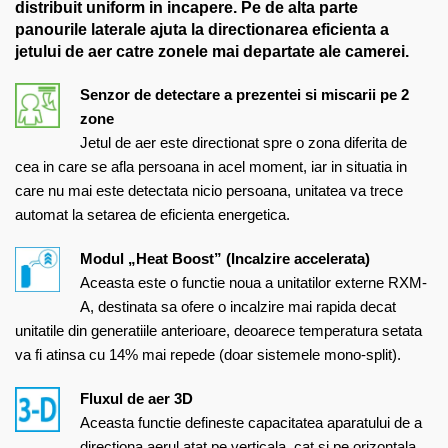
distribuit uniform in incapere. Pe de alta parte
panourile laterale ajuta la directionarea eficienta a
jetului de aer catre zonele mai departate ale camerei.
Senzor de detectare a prezentei si miscarii pe 2
zone
Jetul de aer este directionat spre o zona diferita de
cea in care se afla persoana in acel moment, iar in situatia in
care nu mai este detectata nicio persoana, unitatea va trece
automat la setarea de eficienta energetica.
Modul „Heat Boost” (Incalzire accelerata)
Aceasta este o functie noua a unitatilor externe RXM-
A, destinata sa ofere o incalzire mai rapida decat
unitatile din generatiile anterioare, deoarece temperatura setata
va fi atinsa cu 14% mai repede (doar sistemele mono-split).
Fluxul de aer 3D
Aceasta functie defineste capacitatea aparatului de a
directiona aerul atat pe verticala, cat si pe orizontala,