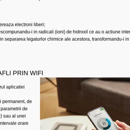
ereaza electroni liberi;
scompunandu-i in radicali (ioni) de hidroxil ce au o actiune inte
prin separarea legaturlor chimice ale acestora, transformandu-i 
FLI PRIN WIFI
ul aplicatiei
zi permanent, de
 parametrii de
i) sau al unei
ntervale orare