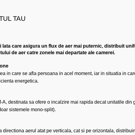
TUL TAU
ata care asigura un flux de aer mai puternic, distribuit unif
jetului de aer catre zonele mai departate ale camerei.
zone
cea in care se afla persoana in acel moment, iar in situatia in ca
icienta energetica.
A, destinata sa ofere o incalzire mai rapida decat unitatile din 
doar sistemele mono-split).
irectiona aerul atat pe verticala, cat si pe orizontala, distribuin