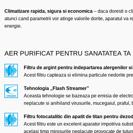
Climatizare rapida, sigura si economica
– daca doresti o cl
atunci cand parametrii vor atinge valorile dorite, aparatul va
energie.
AER PURIFICAT PENTRU SANATATEA TA
Filtru de argint pentru indepartarea alergenilor si
Acest filtru capteaza si elimina particule nedorite p
Tehnologia „Flash Streamer”
Aceasta tehnologie se bazeaza pe emisia de electron
neplacute si anihiland virusurile, mucegaiul, praful, ba
Filtru fotocatalitic din apatit de titan pentru dezo
Acest filtru este un excelent aparator impotriva substa
acelasi timp mirosurile neplacute provocate de tutu