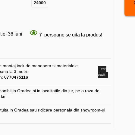
24000
ie: 36 luni
7
persoane se uita la produs!
de montaj include manopera si materialele
Vezi
ana la 3 metri.
detalii
on:
0770475116
onibil in Oradea si in localitatile din jur, pe o raza de
 km.
atuita in Oradea sau ridicare personala din showroom-ul