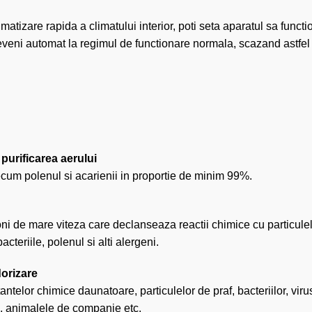
imatizare rapida a climatului interior, poti seta aparatul sa func
 reveni automat la regimul de functionare normala, scazand astfe
 purificarea aerului
recum polenul si acarienii in proportie de minim 99%.
i de mare viteza care declanseaza reactii chimice cu particulel
cteriile, polenul si alti alergeni.
dorizare
ntelor chimice daunatoare, particulelor de praf, bacteriilor, virus
n, animalele de companie etc.