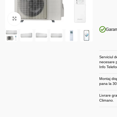
Faceți click pentru a mări
Garant
Serviciul 
necesare p
Info Telef
Montaj disp
pana la 30
Livrare gr
Climano.