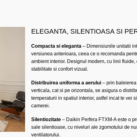
ELEGANTA, SILENTIOASA SI P
Compacta si eleganta
– Dimensiunile unitatii in
versiunea anterioara, ceea ce o recomanda pentr
ambient interior. Designul modern, cu linii fluide,
stabilitate si confort vizual.
Distribuirea uniforma a aerului
– prin baleierea
verticala, cat si pe orizontala, se asigura o distri
temperaturii in spatiul interior, astfel incat te vei 
camerei.
Silentiozitate
– Daikin Perfera FTXM-A este o prez
sale silentioase, cu niveluri ale zgomotului de 
ventilatorului.