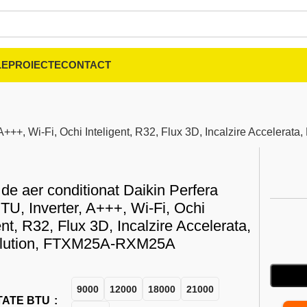
LE
PROIECTE
CONTACT
, A+++, Wi-Fi, Ochi Inteligent, R32, Flux 3D, Incalzire Acceler
de aer conditionat Daikin Perfera
TU, Inverter, A+++, Wi-Fi, Ochi
ent, R32, Flux 3D, Incalzire Accelerata,
olution, FTXM25A-RXM25A
9000
12000
18000
21000
TATE BTU