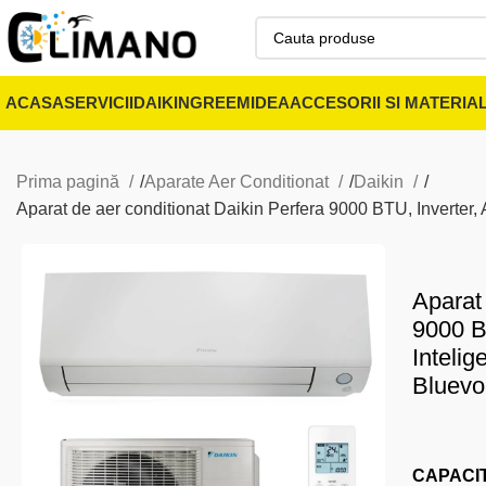
ACASA
SERVICII
DAIKIN
GREE
MIDEA
ACCESORII SI MATERIA
Prima pagină
Aparate Aer Conditionat
Daikin
Aparat de aer conditionat Daikin Perfera 9000 BTU, Inverter
Aparat 
9000 B
Intelig
Bluev
CAPACI