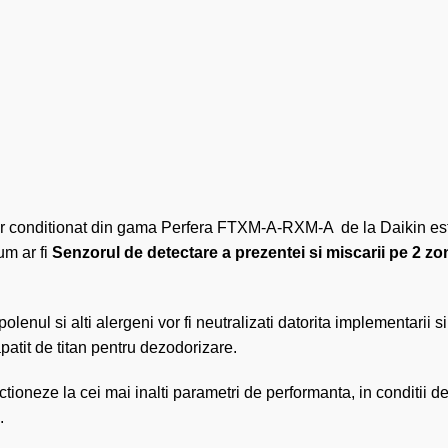
 aer conditionat din gama Perfera FTXM-A-RXM-A de la Daikin est
um ar fi
Senzorul de detectare a prezentei si miscarii pe 2 zo
 polenul si alti alergeni vor fi neutralizati datorita implementarii 
patit de titan pentru dezodorizare.
ctioneze la cei mai inalti parametri de performanta, in conditii d
.