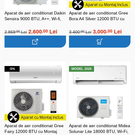
Aparat de aer conditionat Daikin
Aparat de aer conditionat Gree
Sensira 9000 BTU, A++, Wi-fi,
Bora A4 Silver 12000 BTU cu
Inverter, R32,
Montaj Inclus! (A++, Wi-Fi,
FTXC25E+RXC25E,
Inverter, Cold Plasma, Lampa
2.600
Lei
3.000
Lei
,00
,00
2.869
Lei
3.400
Lei
,00
,00
Bluevolution
UV, Generator Ioni)
Contacteaza-ne!
Adaugă în coș
-5%
MODEL 2026
Aparat de aer conditionat Gree
Aparat de aer conditionat Midea
Fairy 12000 BTU cu Montaj
Solunar Lite 18000 BTU, Wi-Fi,