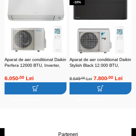
-10%
Aparat de aer conditionat Daikin
Aparat de aer conditionat Daikin
Perfera 12000 BTU, Inverter,
Stylish Black 12.000 BTU,
A+++, Wi-Fi, Ochi Inteligent,
Inverter, Bluevolution
R32, Flux 3D, Incalzire
6.050
Lei
7.800
Lei
,00
,00
8.649
Lei
,00
Accelerata, Bluevolution,
FTXM35A-RXM35A
Contacteaza-ne!
Contacteaza-ne!
Parteneri