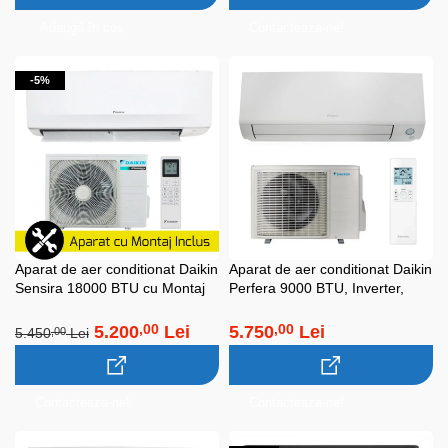
Adaugă în coș
Contacteaza-ne!
-5%
Aparat de aer conditionat Daikin
Aparat de aer conditionat Daikin
Sensira 18000 BTU cu Montaj
Perfera 9000 BTU, Inverter,
Inclus! (Wi-fi, R32, Inverter,
A+++, Wi-Fi, Ochi Inteligent,
Bluevolution)
R32, Flux 3D, Incalzire
5.200
Lei
5.750
Lei
,00
,00
5.450
Lei
,00
Accelerata, Bluevolution,
FTXM25A-RXM25A
Contacteaza-ne!
Contacteaza-ne!