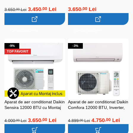
Inclus! (A++, Wi-Fi, Cold
Inverter, AI EcoMaster, Mod
Plasma, I-Feel, Flux 3D, Turbo,
Silentios, 56°C-Clean, Prime
3.450
Lei
3.650
Lei
,00
,00
3.650
Lei
,00
Optimizat Pentru Incalzire)
Guard
Contacteaza-ne!
Contacteaza-ne!
-9%
-3%
TOP FAVORIT
Aparat de aer conditionat Daikin
Aparat de aer conditionat Daikin
Sensira 12000 BTU cu Montaj
Comfora 12000 BTU, Inverter,
Inclus! (A++, Wi-fi, Inverter,
Bluevolution
R32, FTXC35E+RXC35E,
3.650
Lei
4.750
Lei
,00
,00
4.000
Lei
4.899
Lei
,00
,00
Bluevolution)